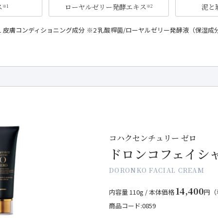
ス
ローヤルゼリー発酵エキス
泥と
※1
※2
1 皮膚コンディショニング成分
2 乳酸桿菌/ローヤルゼリー発酵液（保湿成
コハクセンチュリー ゼロ
ドロンコフェイシ
DORONKO FACIAL CREAM
14,400
内容量 110g /
本体価格
円（
商品コード:0859