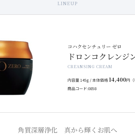
LINEUP
コハクセンチュリー ゼロ
ドロンコクレンジ
CREANSING CREAM
14,400
内容量 145g /
本体価格
円（
商品コード:0858
角質深層浄化 真から輝くお肌へ