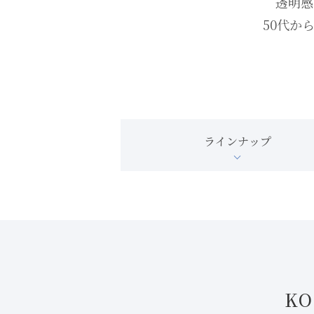
透明感
50代か
ラインナップ
KO