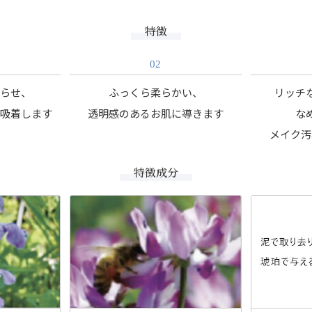
特徴
02
がらせ、
ふっくら柔らかい、
リッチ
り吸着します
透明感のあるお肌に導きます
な
メイク汚
特徴成分