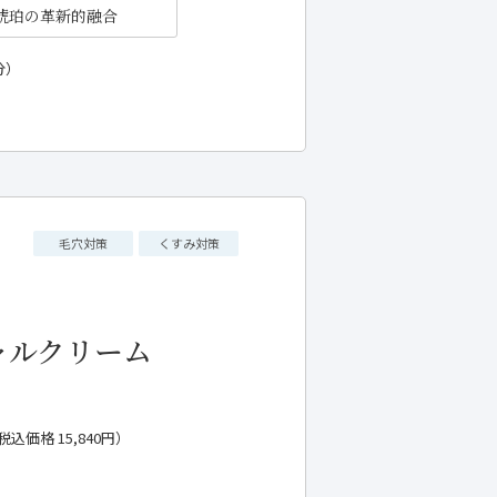
琥珀の革新的融合
分）
毛穴対策
くすみ対策
ャルクリーム
税込価格 15,840円）