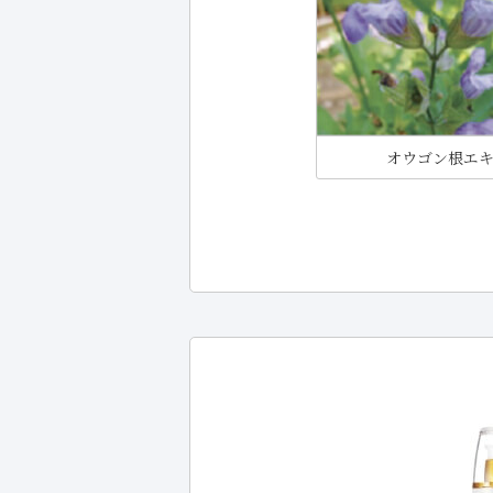
オウゴン根エ