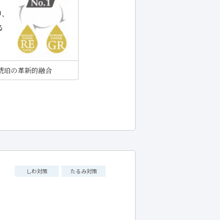
琥珀の革新的融合
しわ対策
たるみ対策