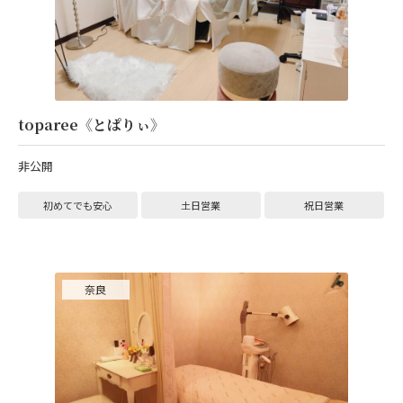
toparee《とぱりぃ》
非公開
初めてでも安心
土日営業
祝日営業
奈良