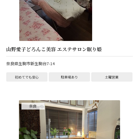
山野愛子どろんこ美容 エステサロン眠り姫
奈良県生駒市新生駒台7-14
初めてでも安心
駐車場あり
土曜営業
奈良