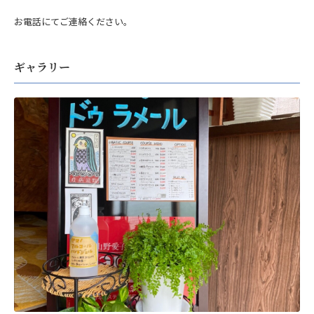
お電話にてご連絡ください。
ギャラリー