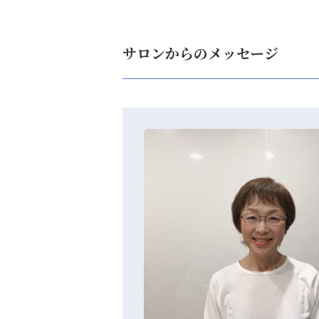
サロンからのメッセージ