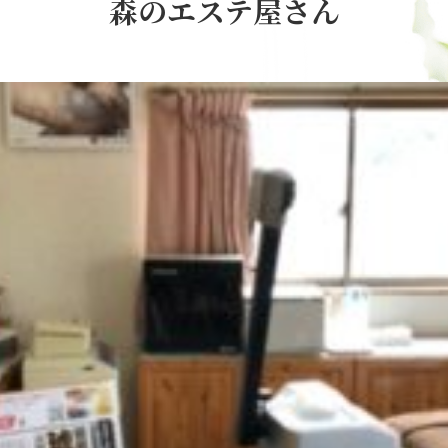
森のエステ屋さん