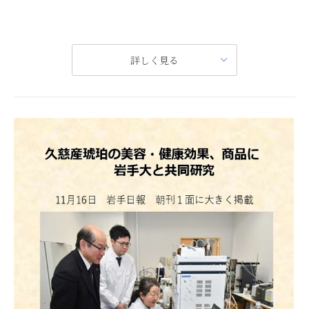
世界的ベンチャーコンペティションにて琥珀研究の独自性・将来性が評価されました
詳しく見る
このたび、琥珀バイオテクノロジー株式会社が「IG-SBC JAPAN 2024」において優秀賞を受賞しましたことをお知らせいたします。
詳しくはこちらをご覧ください
本コンテストは、革新的なスタートアップを対象にした、ビジネスアイデアを競い合う場として注目されています。
日本流通産業新聞 12月5日
この度の受賞は、当社のビジネスモデルと将来性が高く評価されたと受け止めております。
今回の受賞を励みに、さらに事業推進に邁進してまいります。
今後とも変わらぬご支援を賜りますようお願い申し上げます。