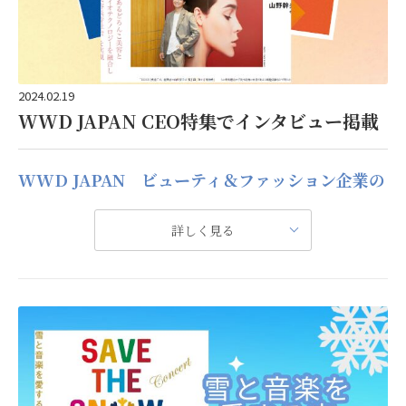
2024.02.19
WWD JAPAN CEO特集でインタビュー掲載
詳しくはこちらをご覧ください
WWD JAPAN ビューティ＆ファッション企業の
BeAle
CEO特集。山野幹夫代表のインタビュー掲載。
詳しく見る
YAMANO BEAUTY MATE 美容業界への転職情報サイト
WWD JAPAN
はビューティ・ファッション業界のトレンドやビジネスなど最新情報を発信している業界専門紙。1月29日号は新春恒例の「CEO特集」