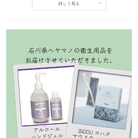
をテーマにコンサートを開催します
詳しく見る
元モーグル日本代表の上村愛子さん制作の絵本『ゆきゆきだい
すき』。 雪が大好きな女の子「あいこ
ちゃん」が、雪について考えたり、自分へ問いかけたり……の
絵本の世界を元に◆◆◆雪と音楽を愛する夜コンサート◆◆◆
を開催します。 素敵なアーチス
トが歌唱と映像で表現するコンサートです。
天空の眠り 筋膜エステ
薬用 BIDOUシリーズ