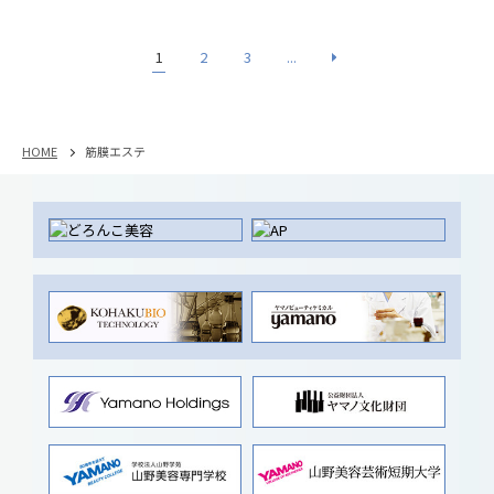
【琥珀健寿茶】のシリーズ
では 日々の生活の中で取り入れ
被災地のみなさまの元でご活用いただけることを願っておりま
ていただきやすく、インスタントティーとして、 ◆コハクエキ
す。
1
2
3
...
スS型（脂肪分が気になる方）◆コハクエキスT型（糖質が気に
なる方） ◆コハクエキスK型（血圧が気になる方）へ展開して
【
yamanoの社会活動
】
きました。
この度の活動について日本流通産業新聞（1月18日）に取り上げていただきました。
HOME
筋膜エステ
発売から4年、総出荷数220万包を超え愛飲されている大好評【琥珀健寿
この度、日々抱える緊張や、余裕のない毎日にむけたサポートに着目し、栄養機能成分を充実させ精神美・健康美を追求しリニューアルしました。
また、全国の【
山野愛子どろんこ美容エステティックサロン
】の中で、79