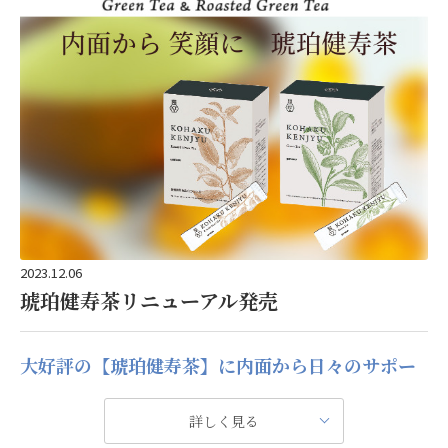
主催】
一般財団法人冬季産業再生機構
また、弊社代表である山野が1年をかけて取組み、この度、ヤ
マノホールでの開催を実現しました。
皆様 お誘いあわせの上、お楽しみください。
問合せ先
キャピタルヴィレッジ
03-3478-9999
2023.12.06
＊＊＊上記、添付ちらしのQRコードから、簡単な読み取りで
琥珀健寿茶リニューアル発売
申込や詳細がご覧いただけます
大好評の【琥珀健寿茶】に内面から日々のサポー
ト成分を充実させリニューアル
詳しく見る