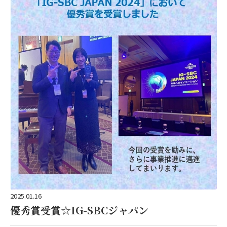
ブログも、毎月数回の頻度で更新しています。ECサイトも運営しており、ヤマノの化粧品を販売しています。
リアルで配るチラシや地域新聞の広告にも、ホームページのQRコードを掲載して、ウェブに誘導しています。
ネットで集客することによって、若い販売員も登録してくれるようになりました。
ネットの活用は、私に成長のきっかけを与えてくれたと思っています。
2025.01.16
優秀賞受賞☆IG-SBCジャパン