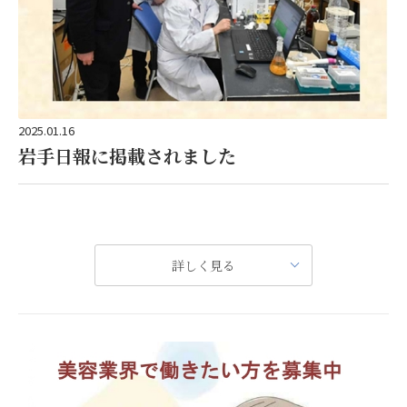
2025.01.16
岩手日報に掲載されました
岩手大学と連携した琥珀研究の取り組みについて取材を受けました。
詳しく見る
盛岡市の琥珀（こはく）バイオテクノロジー（山野幹夫代表取締役）は、久慈産琥珀が持つ美容、健康効果などに着目し、商品化に向けた研究を進めている。琥珀研究の第一人者である岩手大農学部の木村賢一教授と連携するため、２０２３年春に拠点を東京から同大構内にある市産学官連携研究センター「コラボＭＩＵ」に移転。未知の可能性を引き出して機能性表示食品や化粧品などを開発し、広く発信していく。
コラボＭＩＵ内の同社中央研究所では、常駐のマネジャーや研究員が久慈産琥珀の成分を抽出して測定機器で分析。木村教授と情報共有し、助言を受けながら人体への有効成分を確認し、活用法を探っている。