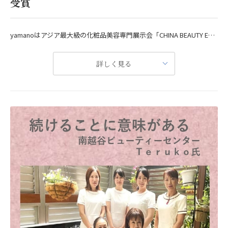
受賞
yamanoはアジア最大級の化粧品美容専門展示会「CHINA BEAUTY EXPO」に出展
中国で23年間続くアジア最大級の化粧品美容専門展示会「CHINA BEAUTY EXPO（中国美容博覧会）」が5月12日〜15日開催されました。CHINA BEAUTY EXPOはB to B 国際メイク貿易プラットホームとして、美容業界全ての産業チェーンにおける莫大な資源が集約されているだけでなく、展示会そのものの価値を高めることも力を入れています。
詳しく見る
ヤマノは今回の『CHINA BEAUTY EXPO』の出展ブランドとして『特別賞』を受賞し、アジアテレビ局等のインタビューを受け、ネットニュース等で取り上げられました。