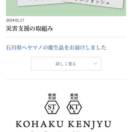
2024.01.17
災害支援の取組み
石川県へヤマノの衛生品をお届けしました
詳しく見る
この度の、令和6年能登半島地震によって被災された皆様に心
よりお見舞い申し上げます。
演出家は松任谷正隆さん。
アーティストの松任谷由実さん・平原綾香さんが出演。
山野ホール（東京都渋谷区代々木 1-53-1）
石川県の救援物資申請に基づき 義援品をお渡しいたしました。
17:45開場、18:30開演
13,200円（税込）全席指定
※※原作絵本「ゆきゆきだいすき」他協賛各社からのプレゼント付
※6歳未満のお子様はご入場できません。